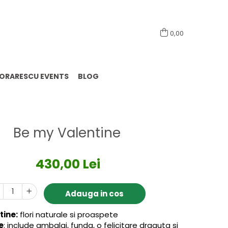
0741098444
0,00
LORARESCU EVENTS
BLOG
Be my Valentine
430,00 Lei
Adauga in cos
tine:
flori naturale si proaspete
e
: include ambalaj, funda, o felicitare draguta si