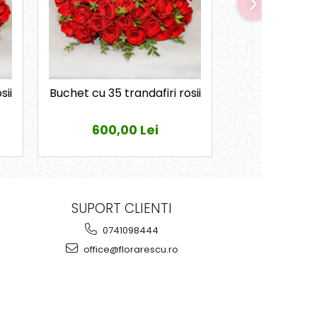
sii
Buchet cu 35 trandafiri rosii
Buchet cu 45
ros
600,00 Lei
789,0
SUPORT CLIENTI
0741098444
office@florarescu.ro