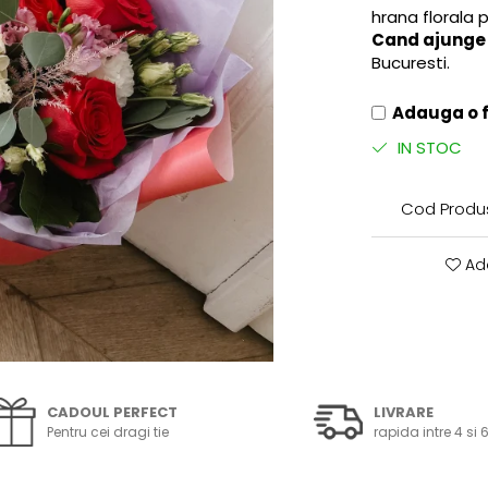
hrana florala 
Cand ajunge l
Bucuresti.
Adauga o fe
IN STOC
Cod Produ
Ada
CADOUL PERFECT
LIVRARE
Pentru cei dragi tie
rapida intre 4 si 