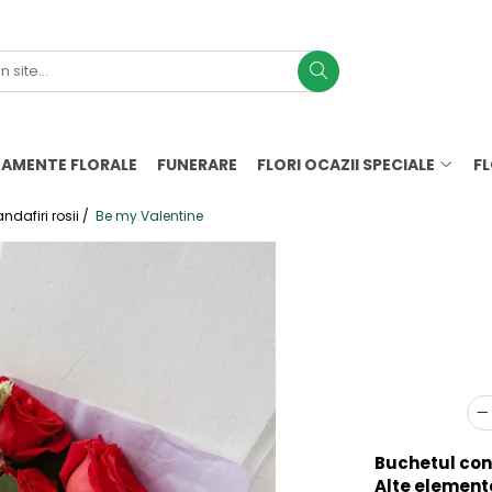
AMENTE FLORALE
FUNERARE
FLORI OCAZII SPECIALE
F
ndafiri rosii /
Be my Valentine
Buchetul con
Alte element