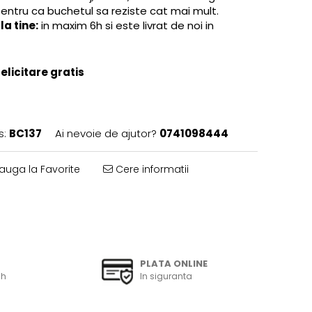
pentru ca buchetul sa reziste cat mai mult.
a tine:
in maxim 6h si este livrat de noi in
licitare gratis
s:
BC137
Ai nevoie de ajutor?
0741098444
uga la Favorite
Cere informatii
PLATA ONLINE
6h
In siguranta