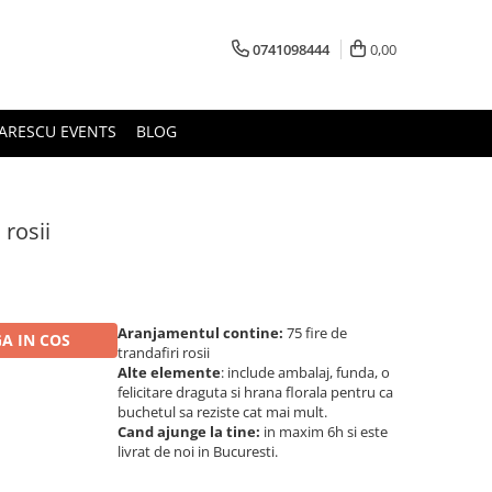
0741098444
0,00
ARESCU EVENTS
BLOG
 rosii
Aranjamentul contine:
75 fire de
A IN COS
trandafiri rosii
Alte elemente
: include ambalaj, funda, o
felicitare draguta si hrana florala pentru ca
buchetul sa reziste cat mai mult.
Cand ajunge la tine:
in maxim 6h si este
livrat de noi in Bucuresti.