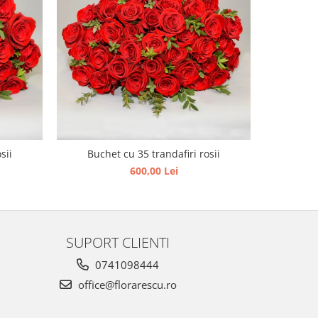
sii
Buchet cu 35 trandafiri rosii
Buch
600,00 Lei
SUPORT CLIENTI
0741098444
office@florarescu.ro