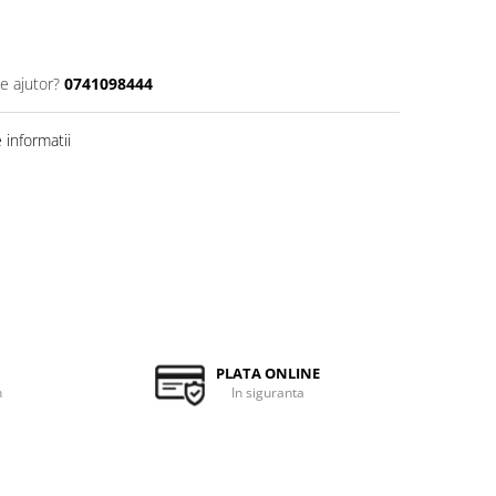
e ajutor?
0741098444
informatii
PLATA ONLINE
h
In siguranta