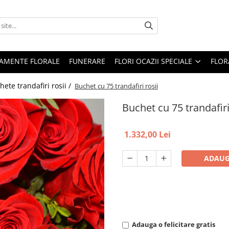
AMENTE FLORALE
FUNERARE
FLORI OCAZII SPECIALE
FLOR
hete trandafiri rosii /
Buchet cu 75 trandafiri rosii
Buchet cu 75 trandafiri
1.332,00 Lei
ADAUG
Adauga o felicitare gratis