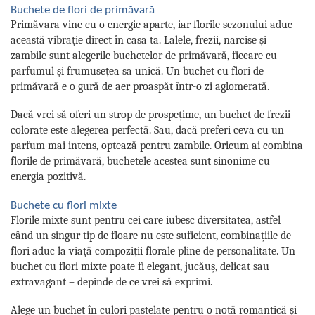
Buchete de flori de primăvară
Primăvara vine cu o energie aparte, iar florile sezonului aduc
această vibrație direct în casa ta. Lalele, frezii, narcise și
zambile sunt alegerile buchetelor de primăvară, fiecare cu
parfumul și frumusețea sa unică. Un buchet cu flori de
primăvară e o gură de aer proaspăt într-o zi aglomerată.
Dacă vrei să oferi un strop de prospețime, un buchet de frezii
colorate este alegerea perfectă. Sau, dacă preferi ceva cu un
parfum mai intens, optează pentru zambile. Oricum ai combina
florile de primăvară, buchetele acestea sunt sinonime cu
energia pozitivă.
Buchete cu flori mixte
Florile mixte sunt pentru cei care iubesc diversitatea, astfel
când un singur tip de floare nu este suficient, combinațiile de
flori aduc la viață compoziții florale pline de personalitate. Un
buchet cu flori mixte poate fi elegant, jucăuș, delicat sau
extravagant – depinde de ce vrei să exprimi.
Alege un buchet în culori pastelate pentru o notă romantică și