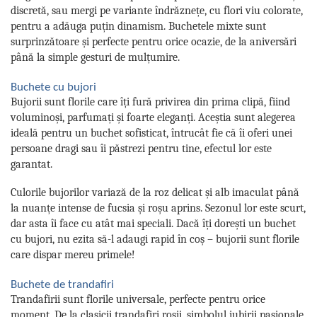
discretă, sau mergi pe variante îndrăznețe, cu flori viu colorate,
pentru a adăuga puțin dinamism. Buchetele mixte sunt
surprinzătoare și perfecte pentru orice ocazie, de la aniversări
până la simple gesturi de mulțumire.
Buchete cu bujori
Bujorii sunt florile care îți fură privirea din prima clipă, fiind
voluminoși, parfumați și foarte eleganți. Aceștia sunt alegerea
ideală pentru un buchet sofisticat, întrucât fie că îi oferi unei
persoane dragi sau îi păstrezi pentru tine, efectul lor este
garantat.
Culorile bujorilor variază de la roz delicat și alb imaculat până
la nuanțe intense de fucsia și roșu aprins. Sezonul lor este scurt,
dar asta îi face cu atât mai speciali. Dacă îți dorești un buchet
cu bujori, nu ezita să-l adaugi rapid în coș – bujorii sunt florile
care dispar mereu primele!
Buchete de trandafiri
Trandafirii sunt florile universale, perfecte pentru orice
moment. De la clasicii trandafiri roșii, simbolul iubirii pasionale,