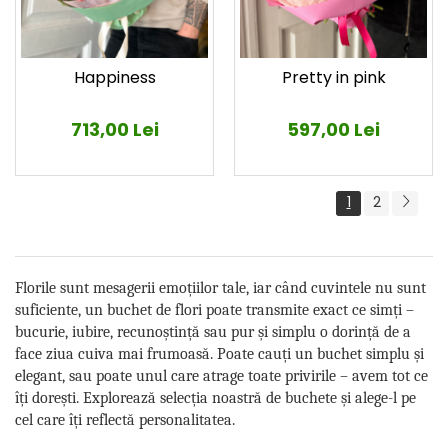
Happiness
Pretty in pink
713,00 Lei
597,00 Lei
1
2
Florile sunt mesagerii emoțiilor tale, iar când cuvintele nu sunt
suficiente, un buchet de flori poate transmite exact ce simți –
bucurie, iubire, recunoștință sau pur și simplu o dorință de a
face ziua cuiva mai frumoasă. Poate cauți un buchet simplu și
elegant, sau poate unul care atrage toate privirile – avem tot ce
îți dorești. Explorează selecția noastră de buchete și alege-l pe
cel care îți reflectă personalitatea.