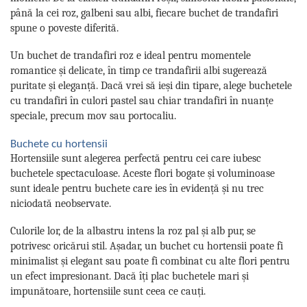
până la cei roz, galbeni sau albi, fiecare buchet de trandafiri
spune o poveste diferită.
Un buchet de trandafiri roz e ideal pentru momentele
romantice și delicate, în timp ce trandafirii albi sugerează
puritate și eleganță. Dacă vrei să ieși din tipare, alege buchetele
cu trandafiri în culori pastel sau chiar trandafiri în nuanțe
speciale, precum mov sau portocaliu.
Buchete cu hortensii
Hortensiile sunt alegerea perfectă pentru cei care iubesc
buchetele spectaculoase. Aceste flori bogate și voluminoase
sunt ideale pentru buchete care ies în evidență și nu trec
niciodată neobservate.
Culorile lor, de la albastru intens la roz pal și alb pur, se
potrivesc oricărui stil. Așadar, un buchet cu hortensii poate fi
minimalist și elegant sau poate fi combinat cu alte flori pentru
un efect impresionant. Dacă îți plac buchetele mari și
impunătoare, hortensiile sunt ceea ce cauți.