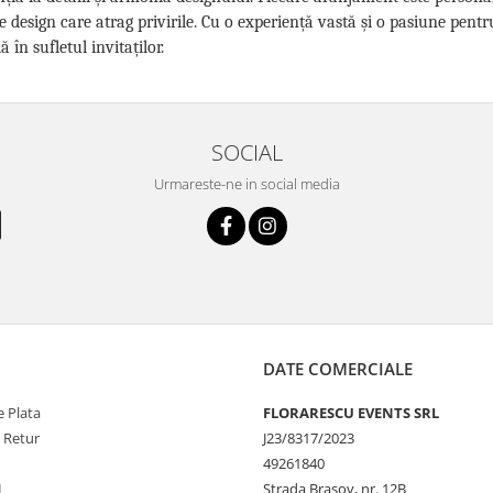
e design care atrag privirile. Cu o experiență vastă și o pasiune pent
 în sufletul invitaților.
SOCIAL
Urmareste-ne in social media
DATE COMERCIALE
 Plata
FLORARESCU EVENTS SRL
e Retur
J23/8317/2023
49261840
L
Strada Brasov, nr. 12B