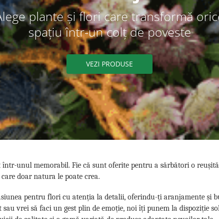
Alege plante și flori care transformă oric
spațiu într-un colț de poveste
VEZI PRODUSE
 într-unul memorabil. Fie că sunt oferite pentru a sărbători o reuș
 care doar natura le poate crea.
iunea pentru flori cu atenția la detalii, oferindu-ți aranjamente și
au vrei să faci un gest plin de emoție, noi îți punem la dispoziție solu