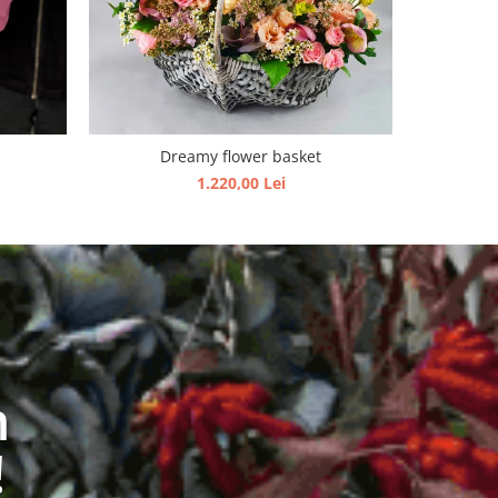
Dreamy flower basket
1.220,00 Lei
n
!