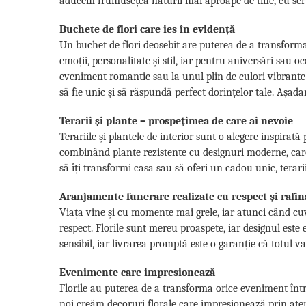
aducem frumusețea naturii mai aproape de tine, cu servi
Buchete de flori care ies în evidență
Un buchet de flori deosebit are puterea de a transforma
emoții, personalitate și stil, iar pentru aniversări sau
eveniment romantic sau la unul plin de culori vibrante
să fie unic și să răspundă perfect dorințelor tale. Așadar,
Terarii și plante – prospețimea de care ai nevoie
Terariile și plantele de interior sunt o alegere inspirat
combinând plante rezistente cu designuri moderne, care s
să îți transformi casa sau să oferi un cadou unic, terariil
Aranjamente funerare realizate cu respect și rafi
Viața vine și cu momente mai grele, iar atunci când cuv
respect. Florile sunt mereu proaspete, iar designul este
sensibil, iar livrarea promptă este o garanție că totul va 
Evenimente care impresionează
Florile au puterea de a transforma orice eveniment într
noi creăm decoruri florale care impresionează prin aten