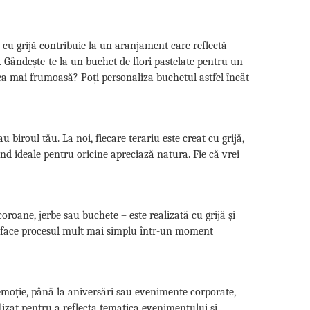
 cu grijă contribuie la un aranjament care reflectă
ă. Gândește-te la un buchet de flori pastelate pentru un
ea mai frumoasă? Poți personaliza buchetul astfel încât
 biroul tău. La noi, fiecare terariu este creat cu grijă,
ind ideale pentru oricine apreciază natura. Fie că vrei
roane, jerbe sau buchete – este realizată cu grijă și
ine face procesul mult mai simplu într-un moment
 emoție, până la aniversări sau evenimente corporate,
lizat pentru a reflecta tematica evenimentului și