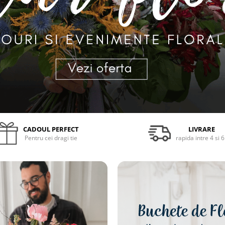
CADOUL PERFECT
LIVRARE
Pentru cei dragi tie
rapida intre 4 si 