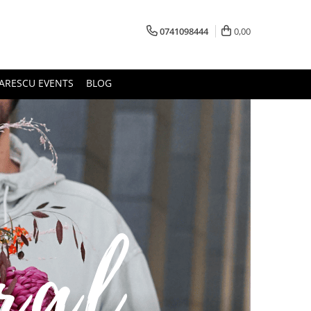
0741098444
0,00
ARESCU EVENTS
BLOG