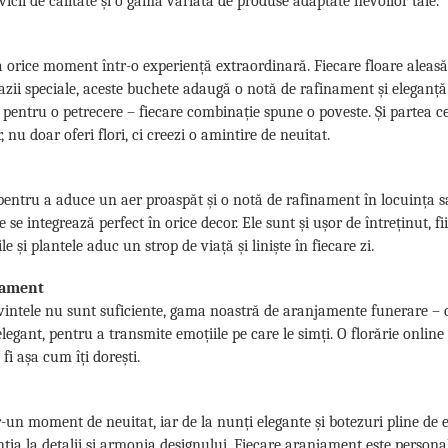
cii de calitate și o gamă variată de produse adaptate nevoilor tale.
 orice moment într-o experiență extraordinară. Fiecare floare aleasă
 ocazii speciale, aceste buchete adaugă o notă de rafinament și eleganț
 pentru o petrecere – fiecare combinație spune o poveste. Și partea c
 nu doar oferi flori, ci creezi o amintire de neuitat.
ă pentru a aduce un aer proaspăt și o notă de rafinament în locuința sau
e integrează perfect în orice decor. Ele sunt și ușor de întreținut, fi
e și plantele aduc un strop de viață și liniște în fiecare zi.
nament
intele nu sunt suficiente, gama noastră de aranjamente funerare – co
 elegant, pentru a transmite emoțiile pe care le simți. O florărie onl
fi așa cum îți dorești.
-un moment de neuitat, iar de la nunți elegante și botezuri pline de
ția la detalii și armonia designului. Fiecare aranjament este persona