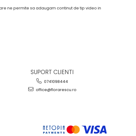
 care ne permite sa adaugam continut de tip video in
SUPORT CLIENTI
0741098444
office@florarescu.ro