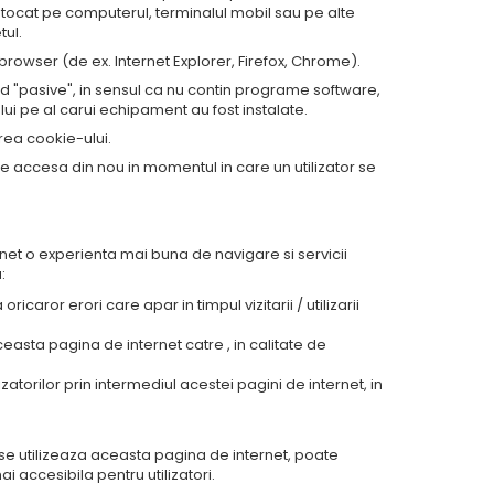
i stocat pe computerul, terminalul mobil sau pe alte
tul.
browser (de ex. Internet Explorer, Firefox, Chrome).
 "pasive", in sensul ca nu contin programe software,
lui pe al carui echipament au fost instalate.
rea cookie-ului.
e accesa din nou in momentul in care un utilizator se
intermediul acestei pagini de internet:
ternet o experienta mai buna de navigare si servicii
:
ricaror erori care apar in timpul vizitarii / utilizarii
ceasta pagina de internet catre , in calitate de
izatorilor prin intermediul acestei pagini de internet, in
se utilizeaza aceasta pagina de internet, poate
 accesibila pentru utilizatori.