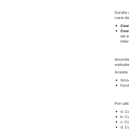
Durata 
care de
Cook
Cook
de e
inte
Anumite 
website
Aceste c
Goog
Face
Prin uti
a. C
b. Co
c. C
d. C