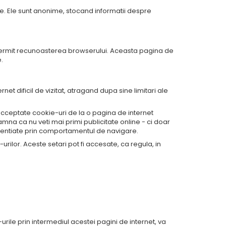
ine. Ele sunt anonime, stocand informatii despre
 prin intermediul cookie-urilor?
e permit recunoasterea browserului. Aceasta pagina de
.
ie-urile?
et dificil de vizitat, atragand dupa sine limitari ale
e acceptate cookie-uri de la o pagina de internet
na ca nu veti mai primi publicitate online - ci doar
identiate prin comportamentul de navigare.
ilor. Aceste setari pot fi accesate, ca regula, in
-urile prin intermediul acestei pagini de internet, va