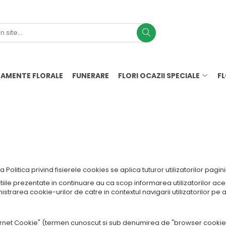
AMENTE FLORALE
FUNERARE
FLORI OCAZII SPECIALE
F
Politica Cookies
 Politica privind fisierele cookies se aplica tuturor utilizatorilor pagi
iile prezentate in continuare au ca scop informarea utilizatorilor acest
istrarea cookie-urilor de catre in contextul navigarii utilizatorilor pe
1. Ce sunt cookie-ur
ernet Cookie" (termen cunoscut si sub denumirea de "browser cookie" 