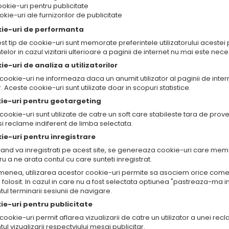
ookie-uri pentru publicitate
okie-uri ale furnizorilor de publicitate
kie-uri de performanta
st tip de cookie-uri sunt memorate preferintele utilizatorului acestei 
telor in cazul vizitarii ulterioare a paginii de internet nu mai este nec
ie-uri de analiza a utilizatorilor
ookie-uri ne informeaza daca un anumit utilizator al paginii de interne
. Aceste cookie-uri sunt utilizate doar in scopuri statistice.
kie-uri pentru geotargeting
ookie-uri sunt utilizate de catre un soft care stabileste tara de proveni
i reclame indiferent de limba selectata.
ie-uri pentru inregistrare
cand va inregistrati pe acest site, se genereaza cookie-uri care mem
ru a ne arata contul cu care sunteti inregistrat.
enea, utilizarea acestor cookie-uri permite sa asociem orice come
i folosit. In cazul in care nu a fost selectata optiunea "pastreaza-ma 
l terminarii sesiunii de navigare.
kie-uri pentru publicitate
ookie-uri permit aflarea vizualizarii de catre un utilizator a unei recl
 vizualizarii respectviului mesaj publicitar.