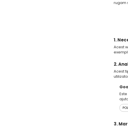
rugam s
1. Nec
Acest we
exemplu
2. Ana
Acest ti
utilizato
Goo
Este
ajut
POL
3. Ma