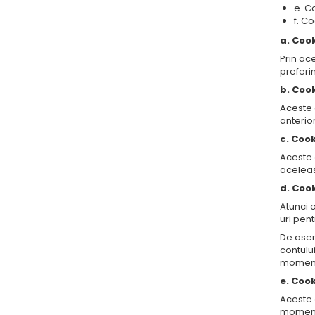
e. C
f. Co
a. Coo
Prin ace
preferin
b. Cook
Aceste c
anterior
c. Coo
Aceste c
aceleas
d. Cook
Atunci 
uri pent
De asem
contulu
momentu
e. Coo
Aceste c
momentul