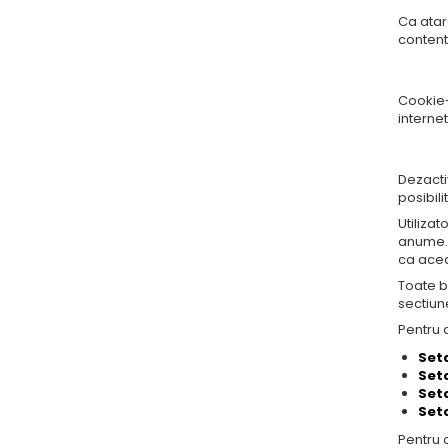
Ca atare
contentu
Cookie-
interne
Dezactiv
posibili
Utilizat
anume. 
ca acea
Toate b
sectiune
Pentru a
Set
Seta
Seta
Seta
Pentru o