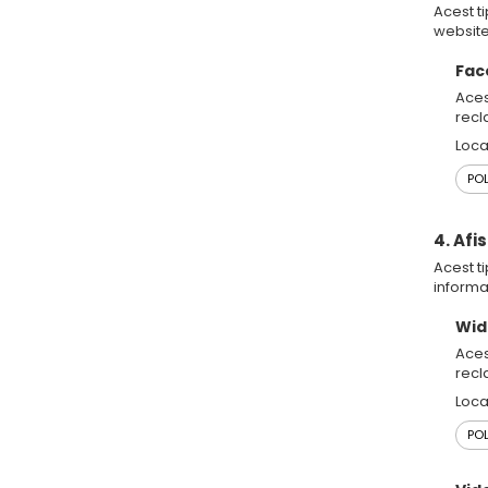
Acest ti
website
Fac
Aces
recl
Loca
POL
4. Afi
Acest ti
informat
Wid
Aces
recl
Loca
POL