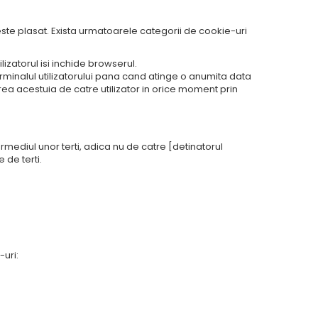
 cookie-urilor?
este plasat. Exista urmatoarele categorii de cookie-uri
izatorul isi inchide browserul.
rminalul utilizatorului pana cand atinge o anumita data
erea acestuia de catre utilizator in orice moment prin
ate de terti?
ermediul unor terti, adica nu de catre [detinatorul
 de terti.
ul acestei pagini de internet?
-uri: