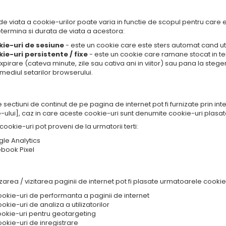
3. Care este durata de viata a
de viata a cookie-urilor poate varia in functie de scopul pentru care 
termina si durata de viata a acestora:
ie-uri de sesiune
- este un cookie care este sters automat cand util
ie-uri persistente / fixe
- este un cookie care ramane stocat in te
xpirare (cateva minute, zile sau cativa ani in viitor) sau pana la steg
rmediul setarilor browserului.
4. Ce sunt cookie-urile plas
sectiuni de continut de pe pagina de internet pot fi furnizate prin int
-ului], caz in care aceste cookie-uri sunt denumite cookie-uri plasate
ookie-uri pot proveni de la urmatorii terti:
le Analytics
book Pixel
5. Ce cookie-uri sunt folosite prin intermedi
lizarea / vizitarea paginii de internet pot fi plasate urmatoarele cookie
ookie-uri de performanta a paginii de internet
okie-uri de analiza a utilizatorilor
ookie-uri pentru geotargeting
ookie-uri de inregistrare