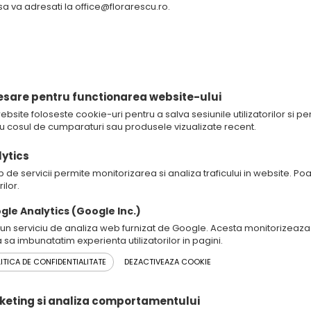
a va adresati la office@florarescu.ro.
Tipuri de Cookies Fol
esare pentru functionarea website-ului
bsite foloseste cookie-uri pentru a salva sesiunile utilizatorilor si pen
 cosul de cumparaturi sau produsele vizualizate recent.
lytics
p de servicii permite monitorizarea si analiza traficului in website. P
rilor.
gle Analytics (Google Inc.)
 un serviciu de analiza web furnizat de Google. Acesta monitorizeaza 
a sa imbunatatim experienta utilizatorilor in pagini.
ITICA DE CONFIDENTIALITATE
DEZACTIVEAZA COOKIE
rketing si analiza comportamentului