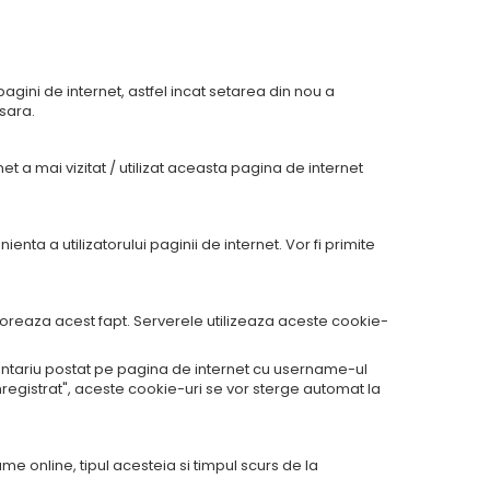
pagini de internet, astfel incat setarea din nou a
esara.
t a mai vizitat / utilizat aceasta pagina de internet
enta a utilizatorului paginii de internet. Vor fi primite
oreaza acest fapt. Serverele utilizeaza aceste cookie-
ntariu postat pe pagina de internet cu username-ul
inregistrat", aceste cookie-uri se vor sterge automat la
ame online, tipul acesteia si timpul scurs de la