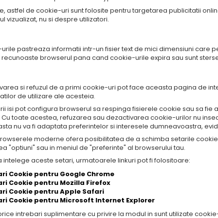
, astfel de cookie-uri sunt folosite pentru targetarea publicitatii onl
l vizualizat, nu si despre utilizatori.
6. Ce tip de informatii sunt stocate si accesate
urile pastreaza informatii intr-un fisier text de mici dimensiuni car
t recunoaste browserul pana cand cookie-urile expira sau sunt sterse
7. Cum pot fi oprite cook
area si refuzul de a primi cookie-uri pot face aceasta pagina de intern
tatilor de utilizare ale acesteia.
orii isi pot configura browserul sa respinga fisierele cookie sau sa fi
Cu toate acestea, refuzarea sau dezactivarea cookie-urilor nu inseam
sta nu va fi adaptata preferintelor si interesele dumneavoastra, ev
rowserele moderne ofera posibilitatea de a schimba setarile cookie-ur
a "optiuni" sau in meniul de "preferinte" al browserului tau.
 intelege aceste setari, urmatoarele linkuri pot fi folositoare:
ari Cookie pentru Google Chrome
ri Cookie pentru Mozilla Firefox
ri Cookie pentru Apple Safari
ri Cookie pentru Microsoft Internet Explorer
rice intrebari suplimentare cu privire la modul in sunt utilizate cookie