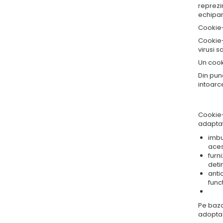
reprezin
echipam
Cookie-
Cookie-
virusi s
Un cook
Din pun
intoarc
2.
Cookie-u
adaptate
imbun
acest
furn
deti
antic
func
Pe baza
adopta 