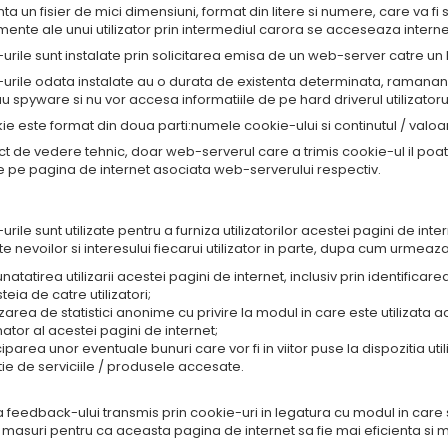
ta un fisier de mici dimensiuni, format din litere si numere, care va f
ente ale unui utilizator prin intermediul carora se acceseaza interne
urile sunt instalate prin solicitarea emisa de un web-server catre un 
urile odata instalate au o durata de existenta determinata, ramanand
au spyware si nu vor accesa informatiile de pe hard driverul utilizatoru
ie este format din doua parti:numele cookie-ului si continutul / valoa
ct de vedere tehnic, doar web-serverul care a trimis cookie-ul il poat
e pe pagina de internet asociata web-serverului respectiv.
 Pentru ce scopuri sunt utilizate cookie-urile prin 
rile sunt utilizate pentru a furniza utilizatorilor acestei pagini de in
 nevoilor si interesului fiecarui utilizator in parte, dupa cum urmeaza
atatirea utilizarii acestei pagini de internet, inclusiv prin identificarea o
eia de catre utilizatori;
izarea de statistici anonime cu privire la modul in care este utilizata a
nator al acestei pagini de internet;
iparea unor eventuale bunuri care vor fi in viitor puse la dispozitia util
tie de serviciile / produsele accesate.
 feedback-ului transmis prin cookie-uri in legatura cu modul in care 
masuri pentru ca aceasta pagina de internet sa fie mai eficienta si mai