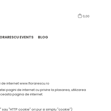
0741098444
0,00
LORARESCU EVENTS
BLOG
nii de internet www.florarescu.ro
ei pagini de internet cu privire la plasarea, utilizarea
 aceasta pagina de internet.
ile?
sau "HTTP cookie" ori pur si simplu "cookie")