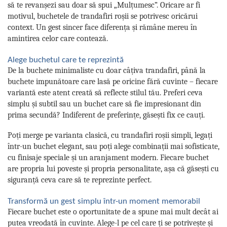
să te revanșezi sau doar să spui „Mulțumesc”. Oricare ar fi
motivul, buchetele de trandafiri roșii se potrivesc oricărui
context. Un gest sincer face diferența și rămâne mereu în
amintirea celor care contează.
Alege buchetul care te reprezintă
De la buchete minimaliste cu doar câțiva trandafiri, până la
buchete impunătoare care lasă pe oricine fără cuvinte – fiecare
variantă este atent creată să reflecte stilul tău. Preferi ceva
simplu și subtil sau un buchet care să fie impresionant din
prima secundă? Indiferent de preferințe, găsești fix ce cauți.
Poți merge pe varianta clasică, cu trandafiri roșii simpli, legați
într-un buchet elegant, sau poți alege combinații mai sofisticate,
cu finisaje speciale și un aranjament modern. Fiecare buchet
are propria lui poveste și propria personalitate, așa că găsești cu
siguranță ceva care să te reprezinte perfect.
Transformă un gest simplu într-un moment memorabil
Fiecare buchet este o oportunitate de a spune mai mult decât ai
putea vreodată în cuvinte. Alege-l pe cel care ți se potrivește și