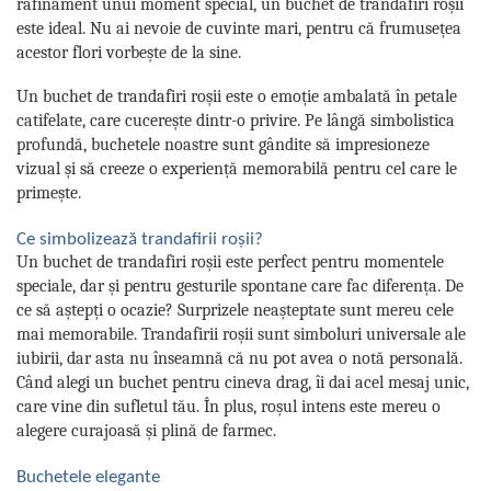
rafinament unui moment special, un buchet de trandafiri roșii
este ideal. Nu ai nevoie de cuvinte mari, pentru că frumusețea
acestor flori vorbește de la sine.
Un buchet de trandafiri roșii este o emoție ambalată în petale
catifelate, care cucerește dintr-o privire. Pe lângă simbolistica
profundă, buchetele noastre sunt gândite să impresioneze
vizual și să creeze o experiență memorabilă pentru cel care le
primește.
Ce simbolizează trandafirii roșii?
Un buchet de trandafiri roșii este perfect pentru momentele
speciale, dar și pentru gesturile spontane care fac diferența. De
ce să aștepți o ocazie? Surprizele neașteptate sunt mereu cele
mai memorabile. Trandafirii roșii sunt simboluri universale ale
iubirii, dar asta nu înseamnă că nu pot avea o notă personală.
Când alegi un buchet pentru cineva drag, îi dai acel mesaj unic,
care vine din sufletul tău. În plus, roșul intens este mereu o
alegere curajoasă și plină de farmec.
Buchetele elegante