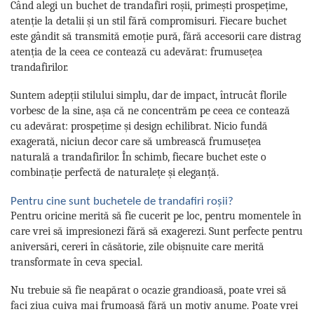
Când alegi un buchet de trandafiri roșii, primești prospețime,
atenție la detalii și un stil fără compromisuri. Fiecare buchet
este gândit să transmită emoție pură, fără accesorii care distrag
atenția de la ceea ce contează cu adevărat: frumusețea
trandafirilor.
Suntem adepții stilului simplu, dar de impact, întrucât florile
vorbesc de la sine, așa că ne concentrăm pe ceea ce contează
cu adevărat: prospețime și design echilibrat. Nicio fundă
exagerată, niciun decor care să umbrească frumusețea
naturală a trandafirilor. În schimb, fiecare buchet este o
combinație perfectă de naturalețe și eleganță.
Pentru cine sunt buchetele de trandafiri roșii?
Pentru oricine merită să fie cucerit pe loc, pentru momentele în
care vrei să impresionezi fără să exagerezi. Sunt perfecte pentru
aniversări, cereri în căsătorie, zile obișnuite care merită
transformate în ceva special.
Nu trebuie să fie neapărat o ocazie grandioasă, poate vrei să
faci ziua cuiva mai frumoasă fără un motiv anume. Poate vrei