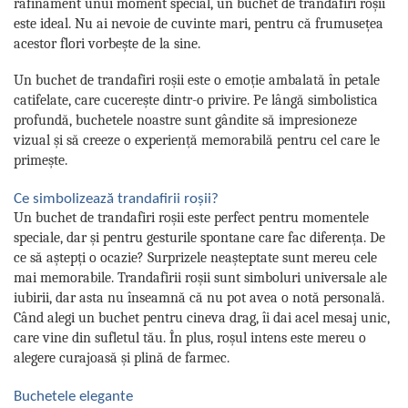
rafinament unui moment special, un buchet de trandafiri roșii
este ideal. Nu ai nevoie de cuvinte mari, pentru că frumusețea
acestor flori vorbește de la sine.
Un buchet de trandafiri roșii este o emoție ambalată în petale
catifelate, care cucerește dintr-o privire. Pe lângă simbolistica
profundă, buchetele noastre sunt gândite să impresioneze
vizual și să creeze o experiență memorabilă pentru cel care le
primește.
Ce simbolizează trandafirii roșii?
Un buchet de trandafiri roșii este perfect pentru momentele
speciale, dar și pentru gesturile spontane care fac diferența. De
ce să aștepți o ocazie? Surprizele neașteptate sunt mereu cele
mai memorabile. Trandafirii roșii sunt simboluri universale ale
iubirii, dar asta nu înseamnă că nu pot avea o notă personală.
Când alegi un buchet pentru cineva drag, îi dai acel mesaj unic,
care vine din sufletul tău. În plus, roșul intens este mereu o
alegere curajoasă și plină de farmec.
Buchetele elegante