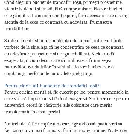
Când alegi un buchet de trandafiri roșii, primești prospețime,
atenție la detalii și un stil fără compromisuri. Fiecare buchet
este gândit să transmită emoție pură, fără accesorii care distrag
atenția de la ceea ce contează cu adevărat: frumusețea
trandafirilor.
Suntem adepții stilului simplu, dar de impact, întrucât florile
vorbesc de la sine, așa că ne concentrăm pe ceea ce contează
cu adevărat: prospețime și design echilibrat. Nicio fundă
exagerată, niciun decor care să umbrească frumusețea
naturală a trandafirilor. În schimb, fiecare buchet este o
combinație perfectă de naturalețe și eleganță.
Pentru cine sunt buchetele de trandafiri roșii?
Pentru oricine merită să fie cucerit pe loc, pentru momentele în
care vrei să impresionezi fără să exagerezi. Sunt perfecte pentru
aniversări, cereri în căsătorie, zile obișnuite care merită
transformate în ceva special.
Nu trebuie să fie neapărat o ocazie grandioasă, poate vrei să
faci ziua cuiva mai frumoasă fără un motiv anume. Poate vrei