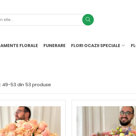
AMENTE FLORALE
FUNERARE
FLORI OCAZII SPECIALE
F
ete
:
49-
53
din
53
produse