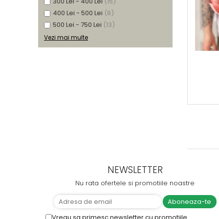
300 Lei - 400 Lei
(15)
400 Lei - 500 Lei
(8)
500 Lei - 750 Lei
(13)
Vezi mai multe
NEWSLETTER
Nu rata ofertele si promotiile noastre
Vreau sa primesc newsletter cu promotiile