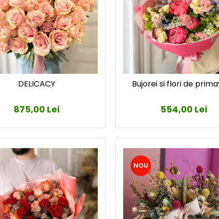
DELICACY
Bujorei si flori de prim
875,00 Lei
554,00 Lei
NOU