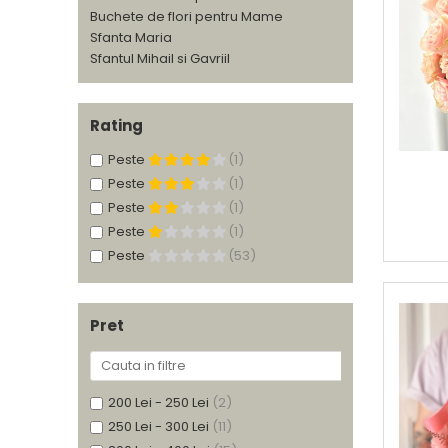
Buchete de flori pentru Mame
Sfanta Maria
Sfantul Mihail si Gavriil
Rating
Peste
(1)
Peste
(1)
Peste
(1)
Peste
(1)
Peste
(53)
Pret
200 Lei - 250 Lei
(2)
250 Lei - 300 Lei
(11)