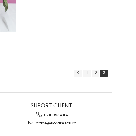
1
2
3
SUPORT CLIENTI
0741098444
office@florarescu.ro