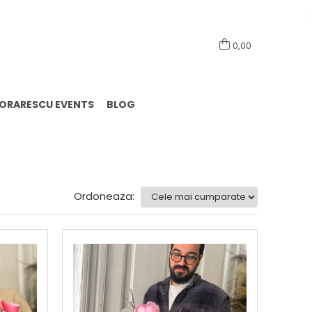
0741098444
0,00
LORARESCU EVENTS
BLOG
Ordoneaza: