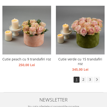
Cutie peach cu 9 trandafiri roz
Cutie verde cu 15 trandafiri
roz
250,00 Lei
345,00 Lei
1
2
3
NEWSLETTER
Nu rata ofertele si promotiile noastre