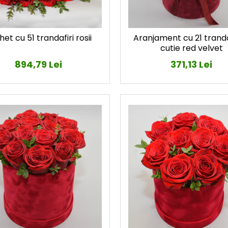
et cu 51 trandafiri rosii
Aranjament cu 21 trandaf
cutie red velvet
894,79 Lei
371,13 Lei