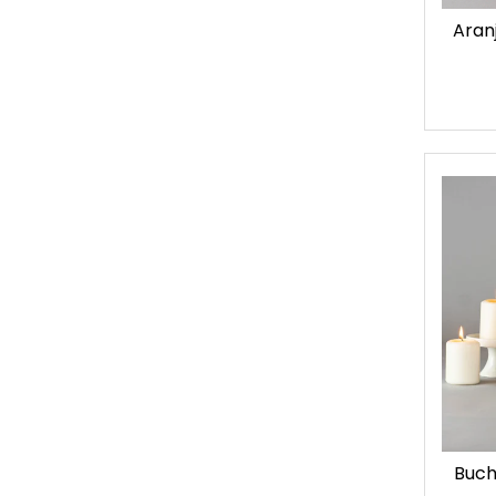
Aranj
Buche