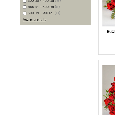
300 Lei - 400 Lei
(15)
400 Lei - 500 Lei
(8)
500 Lei - 750 Lei
(13)
Vezi mai multe
Buch