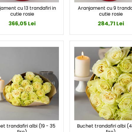
ament cu 13 trandafiri in
Aranjament cu 9 trandaf
cutie rosie
cutie rosie
366,05 Lei
284,71 Lei
t trandafiri albi (19 - 35
Buchet trandafiri albi (4
fire)
fire)