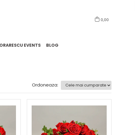
0741098444
0,00
LORARESCU EVENTS
BLOG
Ordoneaza: