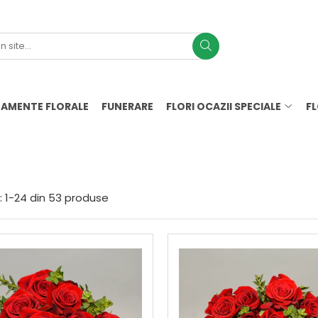
AMENTE FLORALE
FUNERARE
FLORI OCAZII SPECIALE
F
ete
:
1-
24
din
53
produse