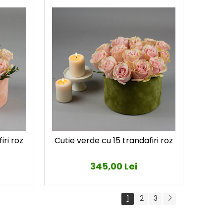
iri roz
Cutie verde cu 15 trandafiri roz
345,00 Lei
1
2
3