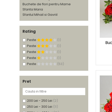
Buchete de flori pentru Mame
Sfanta Maria
Sfantul Mihail si Gavriil
Rating
Peste
(1)
Buc
Peste
(1)
Peste
(1)
Peste
(1)
Peste
(53)
Pret
200 Lei - 250 Lei
(2)
250 Lei - 300 Lei
(11)