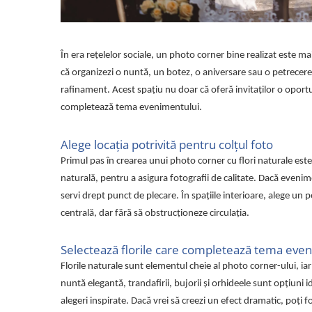
În era rețelelor sociale, un photo corner bine realizat este m
că organizezi o nuntă, un botez, o aniversare sau o petrecere 
rafinament. Acest spațiu nu doar că oferă invitaților o oport
completează tema evenimentului.
Alege locația potrivită pentru colțul foto
Primul pas în crearea unui photo corner cu flori naturale este 
naturală, pentru a asigura fotografii de calitate. Dacă evenim
servi drept punct de plecare. În spațiile interioare, alege un pe
centrală, dar fără să obstrucționeze circulația.
Selectează florile care completează tema eve
Florile naturale sunt elementul cheie al photo corner-ului, iar
nuntă elegantă, trandafirii, bujorii și orhideele sunt opțiuni 
alegeri inspirate. Dacă vrei să creezi un efect dramatic, poți fo