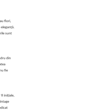
u flori,
 eleganță.
ile sunt
adru din
atea
nu fie
 inițiale,
vintage
edicat