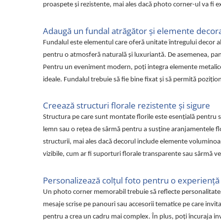
proaspete și rezistente, mai ales dacă photo corner-ul va fi
Adaugă un fundal atrăgător și elemente decora
Fundalul este elementul care oferă unitate întregului decor a
pentru o atmosferă naturală și luxuriantă. De asemenea, pangl
Pentru un eveniment modern, poți integra elemente metalice 
ideale. Fundalul trebuie să fie bine fixat și să permită pozițio
Creează structuri florale rezistente și sigure
Structura pe care sunt montate florile este esențială pentru st
lemn sau o rețea de sârmă pentru a susține aranjamentele flora
structurii, mai ales dacă decorul include elemente voluminoase
vizibile, cum ar fi suporturi florale transparente sau sârmă v
Personalizează colțul foto pentru o experiență
Un photo corner memorabil trebuie să reflecte personalitate
mesaje scrise pe panouri sau accesorii tematice pe care invitați
pentru a crea un cadru mai complex. În plus, poți încuraja inv