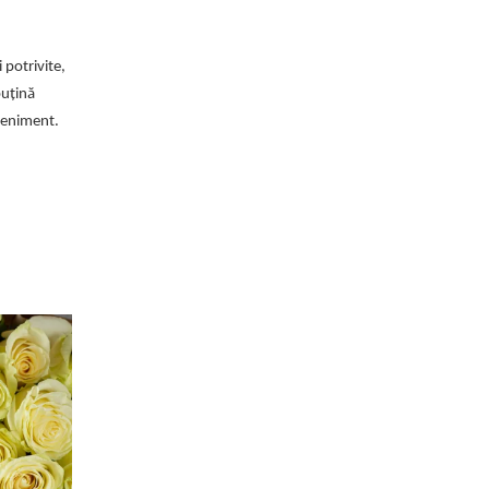
 potrivite,
puțină
eveniment.