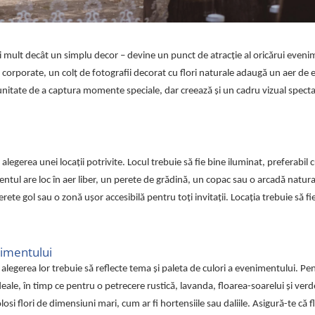
ai mult decât un simplu decor – devine un punct de atracție al oricărui eveni
corporate, un colț de fotografii decorat cu flori naturale adaugă un aer de e
unitate de a captura momente speciale, dar creează și un cadru vizual spect
alegerea unei locații potrivite. Locul trebuie să fie bine iluminat, preferabil
entul are loc în aer liber, un perete de grădină, un copac sau o arcadă natur
rete gol sau o zonă ușor accesibilă pentru toți invitații. Locația trebuie să fie 
nimentului
 alegerea lor trebuie să reflecte tema și paleta de culori a evenimentului. Pe
ideale, în timp ce pentru o petrecere rustică, lavanda, floarea-soarelui și ver
losi flori de dimensiuni mari, cum ar fi hortensiile sau daliile. Asigură-te că f