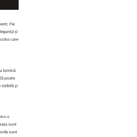
ment. Fie
leganță și
aculos care
 cu lumină
ală poate
vizibilă și
ntru o
deața sunt
lorile sunt