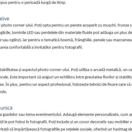
 expus pentru o perioadă lungă de timp.
tive
l photo corner-ului. Poți opta pentru un perete acoperit cu mușchi, frunze sa
icile, luminile LED sau perdelele din materiale fluide pot adăuga un plus de
sau oglinzi, iar pentru o tematică boemă, frânghiile, penele sau macrameur
narea confortabilă a invitaților pentru fotografii.
abilitatea și aspectul photo corner-ului. Poți utiliza o arcadă metalică, un c
le. Este important să asiguri un echilibru între greutatea florilor și stabilit
. În plus, pentru un aspect profesional, folosește tehnici de fixare care să 
erde.
 unică
a gazdelor sau tema evenimentului. Adaugă elemente personalizate, cum ar fi
i le pot folosi în fotografii. Poți include și un covor decorativ sau mobilier 
itații să împărtășească fotografiile pe rețelele sociale, oferind un hashtag d