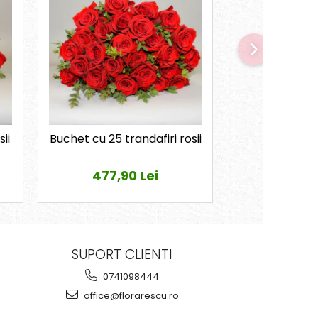
ii
Buchet cu 25 trandafiri rosii
Buchet cu 35 tr
477,90 Lei
600,0
SUPORT CLIENTI
0741098444
office@florarescu.ro