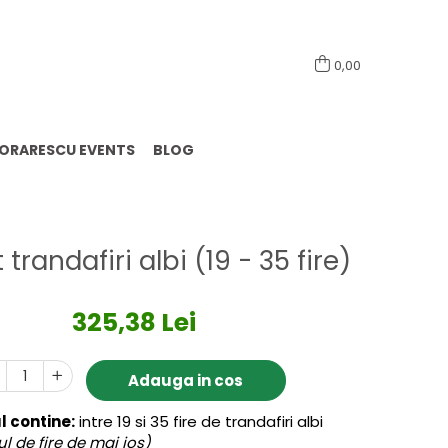
0741098444
0,00
LORARESCU EVENTS
BLOG
trandafiri albi (19 - 35 fire)
325,38 Lei
Adauga in cos
 contine:
intre 19 si 35 fire de trandafiri albi
 de fire de mai jos)