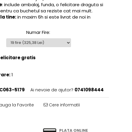
e
: include ambalaj, funda, o felicitare draguta si
pentru ca buchetul sa reziste cat mai mult.
a tine:
in maxim 6h si este livrat de noi in
Numar Fire
:
licitare gratis
rare:
1
C063-5179
Ai nevoie de ajutor?
0741098444
uga la Favorite
Cere informatii
PLATA ONLINE