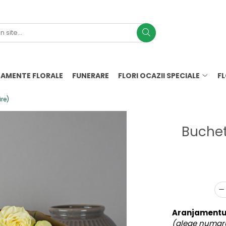
AMENTE FLORALE
FUNERARE
FLORI OCAZII SPECIALE
F
ire)
Buchet 
Aranjamentul
(alege numarul