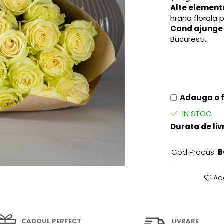
Alte element
hrana florala 
Cand ajunge l
Bucuresti.
Adauga o fe
IN STOC
Durata de liv
Cod Produs:
B
Ada
CADOUL PERFECT
LIVRARE