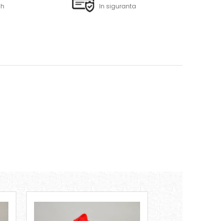
6h
In siguranta