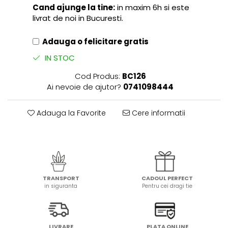
Cand ajunge la tine:
in maxim 6h si este
livrat de noi in Bucuresti.
Adauga o felicitare gratis
IN STOC
Cod Produs:
BC126
Ai nevoie de ajutor?
0741098444
Adauga la Favorite
Cere informatii
TRANSPORT
CADOUL PERFECT
in siguranta
Pentru cei dragi tie
LIVRARE
PLATA ONLINE