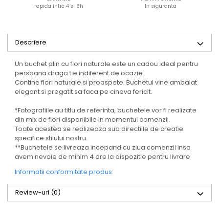
rapida intre 4 si 6h
In siguranta
Descriere
Un buchet plin cu flori naturale este un cadou ideal pentru
persoana draga tie indiferent de ocazie.
Contine flori naturale si proaspete. Buchetul vine ambalat
elegant si pregatit sa faca pe cineva fericit.
*Fotografiile au titlu de referinta, buchetele vor fi realizate
din mix de flori disponibile in momentul comenzii.
Toate acestea se realizeaza sub directiile de creatie
specifice stilului nostru.
**Buchetele se livreaza incepand cu ziua comenzii insa
avem nevoie de minim 4 ore la dispozitie pentru livrare
Informatii conformitate produs
Review-uri
(0)