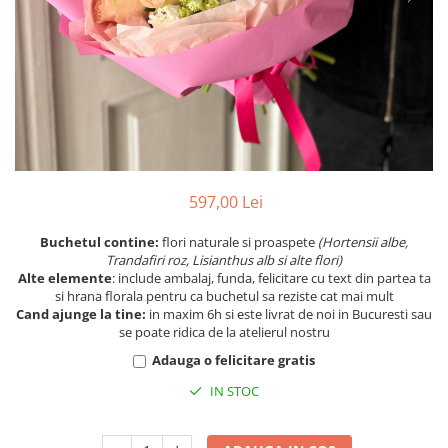
597,00 Lei
Buchetul contine:
flori naturale si proaspete
(Hortensii albe,
Trandafiri roz, Lisianthus alb si alte flori)
Alte elemente
: include ambalaj, funda, felicitare cu text din partea ta
si hrana florala pentru ca buchetul sa reziste cat mai mult
Cand ajunge la tine:
in maxim 6h si este livrat de noi in Bucuresti sau
se poate ridica de la atelierul nostru
Adauga o felicitare gratis
IN STOC