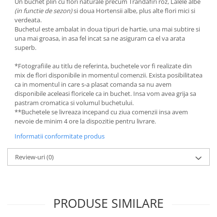
Un buchet plin cu flori naturale precum Trandafiri roz, Lalele albe
(in functie de sezon)
si doua Hortensii albe, plus alte flori mici si
verdeata.
Buchetul este ambalat in doua tipuri de hartie, una mai subtire si
una mai groasa, in asa fel incat sa ne asiguram ca el va arata
superb.
*Fotografiile au titlu de referinta, buchetele vor fi realizate din
mix de flori disponibile in momentul comenzii. Exista posibilitatea
ca in momentul in care s-a plasat comanda sa nu avem
disponibile aceleasi floricele ca in buchet. Insa vom avea grija sa
pastram cromatica si volumul buchetului.
**Buchetele se livreaza incepand cu ziua comenzii insa avem
nevoie de minim 4 ore la dispozitie pentru livrare.
Informatii conformitate produs
Review-uri
(0)
PRODUSE SIMILARE