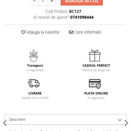
ADAUGA IN COS
Cod Produs:
BC127
Ai nevoie de ajutor?
0741098444
Adauga la Favorite
Cere informatii
Transport
CADOUL PERFECT
in siguranta
Pentru cei dragi tie
LIVRARE
PLATA ONLINE
rapida intre 4 si 6h
In siguranta
Descriere