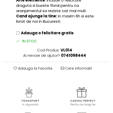
Alte elemente
: include o felicitare
draguta si burete floral pentru ca
aranjamentul sa reziste cat mai mult.
Cand ajunge la tine:
in maxim 6h si este
livrat de noi in Bucuresti.
Adauga o felicitare gratis
IN STOC
Cod Produs:
VL014
Ai nevoie de ajutor?
0741098444
Adauga la Favorite
Cere informatii
TRANSPORT
CADOUL PERFECT
in siguranta
Pentru cei dragi tie