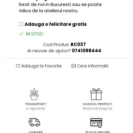
livrat de noi in Bucuresti sau se poate
ridica de la atelierul nostru
Adauga o felicitare gratis
IN STOC
Cod Produs:
BC037
Ai nevoie de ajutor?
0741098444
Adauga la Favorite
Cere informatii
TRANSPORT
CADOUL PERFECT
in siguranta
Pentru cei dragi tie
LIVRARE
PLATA ONLINE