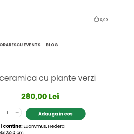
0741098444
0,00
LORARESCU EVENTS
BLOG
ceramica cu plante verzi
280,00 Lei
Adauga in cos
 contine:
Euonymus, Hedera
8x12x20 cm