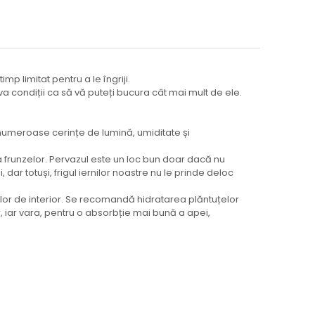
p limitat pentru a le îngriji.
teva condiții ca să vă puteți bucura cât mai mult de ele.
 numeroase cerințe de lumină, umiditate și
a frunzelor. Pervazul este un loc bun doar dacă nu
r totuși, frigul iernilor noastre nu le prinde deloc
telor de interior. Se recomandă hidratarea plăntuțelor
 iar vara, pentru o absorbție mai bună a apei,