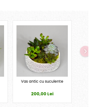
Vas antic cu suculente
Vas tip c
suculente 
200,00 Lei
370,0