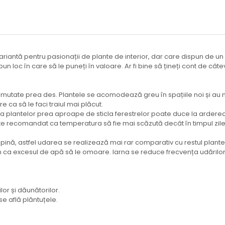
antă pentru pasionații de plante de interior, dar care dispun de un tim
 bun loc în care să le puneți în valoare. Ar fi bine să țineți cont de câ
fie mutate prea des. Plantele se acomodează greu în spațiile noi și au
re ca să le faci traiul mai plăcut.
ea plantelor prea aproape de sticla ferestrelor poate duce la ardere
recomandat ca temperatura să fie mai scăzută decât în timpul zilei, da
tulpină, astfel udarea se realizează mai rar comparativ cu restul plan
 ca excesul de apă să le omoare. Iarna se reduce frecvența udărilor,
lor și dăunătorilor.
 află plăntuțele.