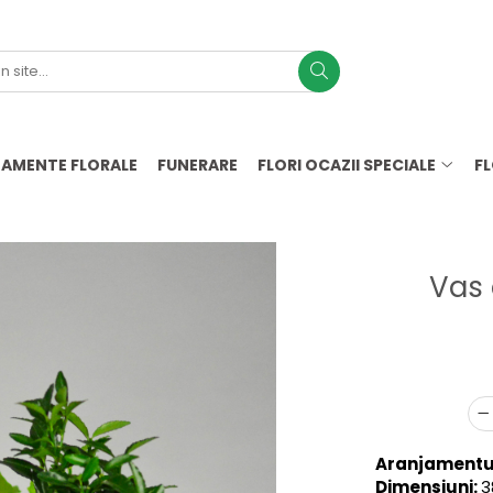
AMENTE FLORALE
FUNERARE
FLORI OCAZII SPECIALE
F
Vas 
Aranjamentul
Dimensiuni:
3