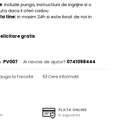
e
: include punga, instructiuni de ingrijire si o
guta daca il oferi cadou
a tine:
in maxim 24h si este livrat de noi in
licitare gratis
:
PV007
Ai nevoie de ajutor?
0741098444
uga la Favorite
Cere informatii
PLATA ONLINE
6h
In siguranta