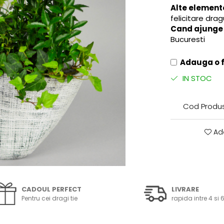
Alte element
felicitare dra
Cand ajunge l
Bucuresti
Adauga o fe
IN STOC
Cod Produs
Ada
CADOUL PERFECT
LIVRARE
Pentru cei dragi tie
rapida intre 4 si 