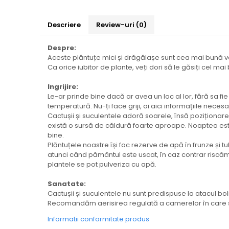
Descriere
Review-uri
(0)
Despre:
Aceste plăntuțe mici și drăgălașe sunt cea mai bună vari
Ca orice iubitor de plante, veți dori să le găsiți cel mai
Ingrijire:
Le-ar prinde bine dacă ar avea un loc al lor, fără sa 
temperatură. Nu-ți face griji, ai aici informațiile necesa
Cactușii și suculentele adoră soarele, însă poziționar
există o sursă de căldură foarte aproape. Noaptea este 
bine.
Plăntuțele noastre își fac rezerve de apă în frunze și 
atunci când pământul este uscat, în caz contrar riscăm
plantele se pot pulveriza cu apă.
Sanatate:
Cactușii și suculentele nu sunt predispuse la atacul boli
Recomandăm aerisirea regulată a camerelor în care se
Informatii conformitate produs