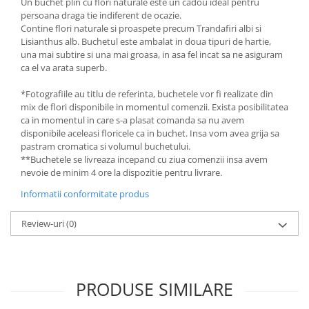
Un buchet plin cu flori naturale este un cadou ideal pentru
persoana draga tie indiferent de ocazie.
Contine flori naturale si proaspete precum Trandafiri albi si
Lisianthus alb. Buchetul este ambalat in doua tipuri de hartie,
una mai subtire si una mai groasa, in asa fel incat sa ne asiguram
ca el va arata superb.
*Fotografiile au titlu de referinta, buchetele vor fi realizate din
mix de flori disponibile in momentul comenzii. Exista posibilitatea
ca in momentul in care s-a plasat comanda sa nu avem
disponibile aceleasi floricele ca in buchet. Insa vom avea grija sa
pastram cromatica si volumul buchetului.
**Buchetele se livreaza incepand cu ziua comenzii insa avem
nevoie de minim 4 ore la dispozitie pentru livrare.
Informatii conformitate produs
Review-uri
(0)
PRODUSE SIMILARE