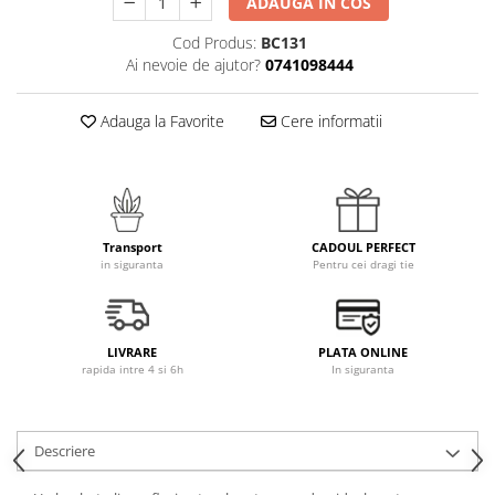
ADAUGA IN COS
Cod Produs:
BC131
Ai nevoie de ajutor?
0741098444
Adauga la Favorite
Cere informatii
Transport
CADOUL PERFECT
in siguranta
Pentru cei dragi tie
LIVRARE
PLATA ONLINE
rapida intre 4 si 6h
In siguranta
Descriere