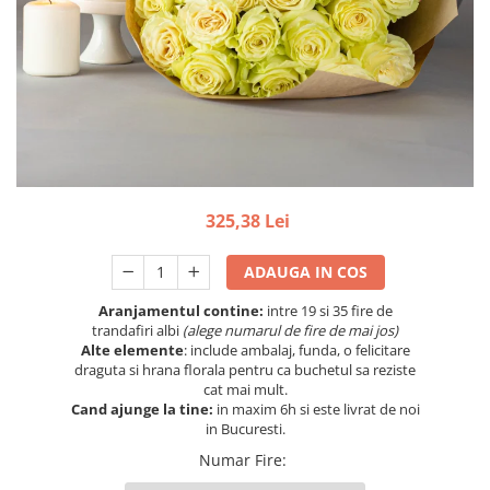
325,38 Lei
ADAUGA IN COS
Aranjamentul contine:
intre 19 si 35 fire de
trandafiri albi
(alege numarul de fire de mai jos)
Alte elemente
: include ambalaj, funda, o felicitare
draguta si hrana florala pentru ca buchetul sa reziste
cat mai mult.
Cand ajunge la tine:
in maxim 6h si este livrat de noi
in Bucuresti.
Numar Fire
: