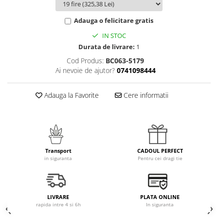
Adauga o felicitare gratis
IN STOC
Durata de livrare:
1
Cod Produs:
BC063-5179
Ai nevoie de ajutor?
0741098444
Adauga la Favorite
Cere informatii
Transport
CADOUL PERFECT
in siguranta
Pentru cei dragi tie
LIVRARE
PLATA ONLINE
rapida intre 4 si 6h
In siguranta