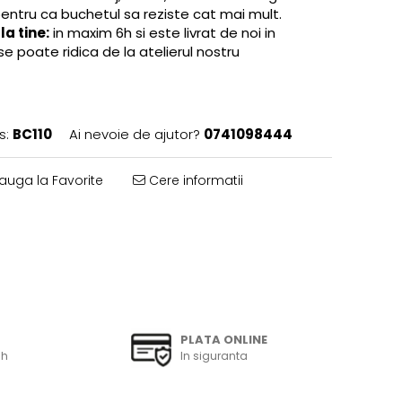
pentru ca buchetul sa reziste cat mai mult.
a tine:
in maxim 6h si este livrat de noi in
se poate ridica de la atelierul nostru
s:
BC110
Ai nevoie de ajutor?
0741098444
uga la Favorite
Cere informatii
PLATA ONLINE
6h
In siguranta