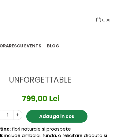
0741098444
0,00
LORARESCU EVENTS
BLOG
UNFORGETTABLE
799,00 Lei
Adauga in cos
tine:
flori naturale si proaspete
e
: include ambalaj, funda, o felicitare draguta si