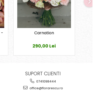
 -
Carnation
Fleur 
290,00 Lei
575,0
SUPORT CLIENTI
0741098444
office@florarescu.ro