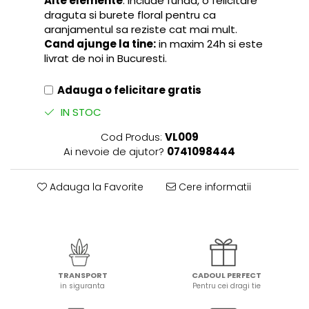
Alte elemente
: include funda, o felicitare
draguta si burete floral pentru ca
aranjamentul sa reziste cat mai mult.
Cand ajunge la tine:
in maxim 24h si este
livrat de noi in Bucuresti.
Adauga o felicitare gratis
IN STOC
Cod Produs:
VL009
Ai nevoie de ajutor?
0741098444
Adauga la Favorite
Cere informatii
TRANSPORT
CADOUL PERFECT
in siguranta
Pentru cei dragi tie