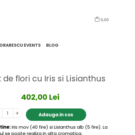
0741098444
0,00
LORARESCU EVENTS
BLOG
de flori cu Iris si Lisianthus
402,00 Lei
Adauga in cos
tine:
Iris mov (40 fire) si Lisianthus alb (5 fire). La
l se poate realiza in alta cromatica.