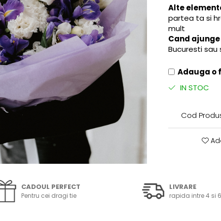
Alte element
partea ta si h
mult
Cand ajunge l
Bucuresti sau 
Adauga o fe
IN STOC
Cod Produ
Ada
CADOUL PERFECT
LIVRARE
Pentru cei dragi tie
rapida intre 4 si 