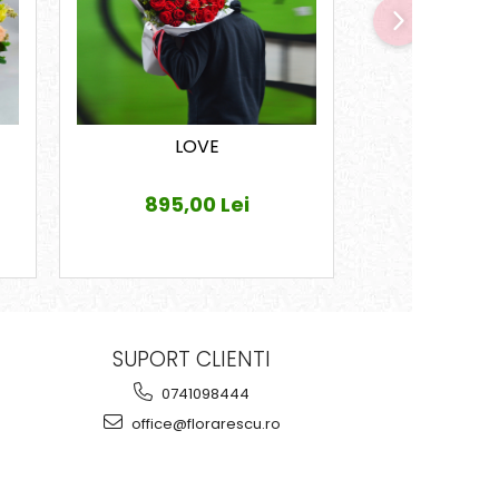
LOVE
Carna
895,00 Lei
290,0
SUPORT CLIENTI
0741098444
office@florarescu.ro