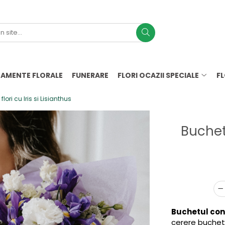
AMENTE FLORALE
FUNERARE
FLORI OCAZII SPECIALE
F
lori cu Iris si Lisianthus
Buchet 
Buchetul con
cerere buchetu