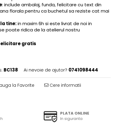
e
: include ambalaj, funda, felicitare cu text din
rana florala pentru ca buchetul sa reziste cat mai
a tine:
in maxim 6h si este livrat de noi in
se poate ridica de la atelierul nostru
licitare gratis
s:
BC138
Ai nevoie de ajutor?
0741098444
uga la Favorite
Cere informatii
PLATA ONLINE
6h
In siguranta