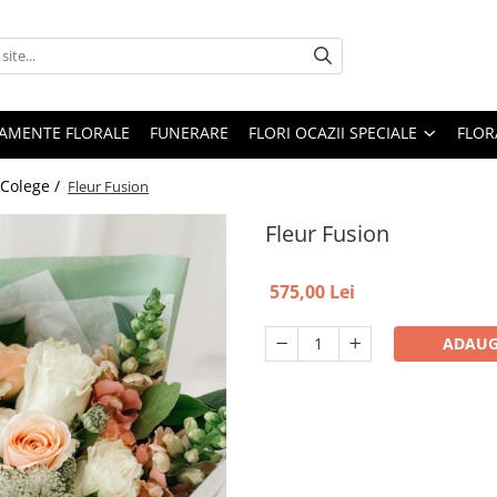
AMENTE FLORALE
FUNERARE
FLORI OCAZII SPECIALE
FLOR
 Colege /
Fleur Fusion
Fleur Fusion
575,00 Lei
ADAUG