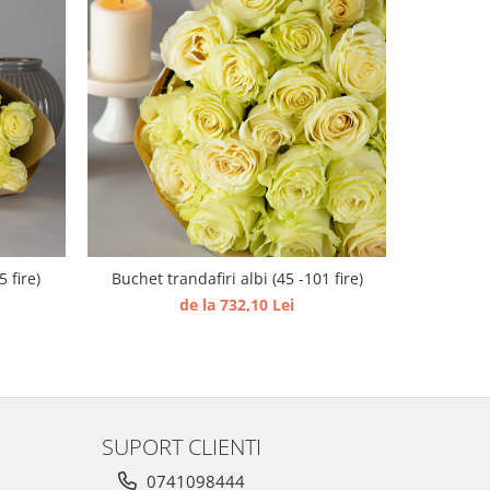
 fire)
Buchet trandafiri albi (45 -101 fire)
Buch
de la 732,10 Lei
SUPORT CLIENTI
0741098444