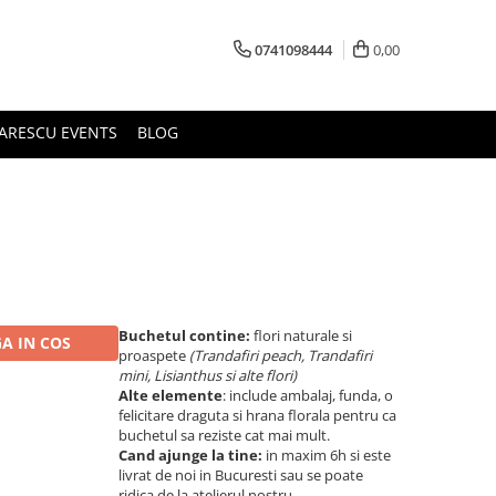
0741098444
0,00
ARESCU EVENTS
BLOG
Buchetul contine:
flori naturale si
A IN COS
proaspete
(Trandafiri peach, Trandafiri
mini, Lisianthus si alte flori)
Alte elemente
: include ambalaj, funda, o
felicitare draguta si hrana florala pentru ca
buchetul sa reziste cat mai mult.
Cand ajunge la tine:
in maxim 6h si este
livrat de noi in Bucuresti sau se poate
ridica de la atelierul nostru