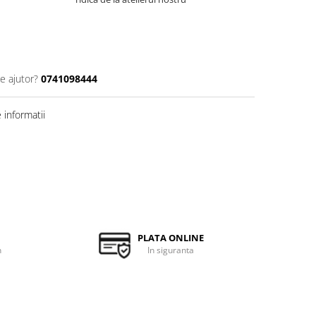
e ajutor?
0741098444
informatii
PLATA ONLINE
h
In siguranta