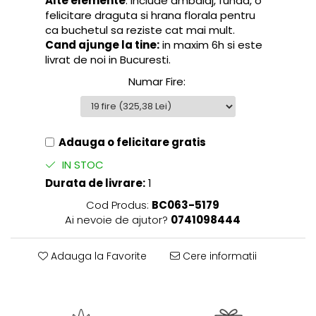
Alte elemente
: include ambalaj, funda, o
felicitare draguta si hrana florala pentru
ca buchetul sa reziste cat mai mult.
Cand ajunge la tine:
in maxim 6h si este
livrat de noi in Bucuresti.
Numar Fire
:
Adauga o felicitare gratis
IN STOC
Durata de livrare:
1
Cod Produs:
BC063-5179
Ai nevoie de ajutor?
0741098444
Adauga la Favorite
Cere informatii