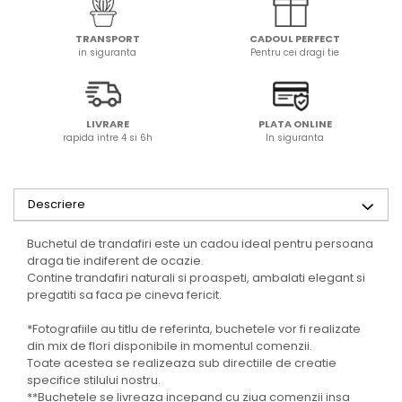
TRANSPORT
CADOUL PERFECT
in siguranta
Pentru cei dragi tie
LIVRARE
PLATA ONLINE
rapida intre 4 si 6h
In siguranta
Descriere
Buchetul de trandafiri este un cadou ideal pentru persoana
draga tie indiferent de ocazie.
Contine trandafiri naturali si proaspeti, ambalati elegant si
pregatiti sa faca pe cineva fericit.
*Fotografiile au titlu de referinta, buchetele vor fi realizate
din mix de flori disponibile in momentul comenzii.
Toate acestea se realizeaza sub directiile de creatie
specifice stilului nostru.
**Buchetele se livreaza incepand cu ziua comenzii insa