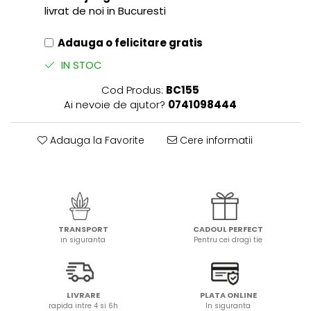
livrat de noi in Bucuresti
Adauga o felicitare gratis
IN STOC
Cod Produs:
BC155
Ai nevoie de ajutor?
0741098444
Adauga la Favorite
Cere informatii
TRANSPORT
CADOUL PERFECT
in siguranta
Pentru cei dragi tie
LIVRARE
PLATA ONLINE
rapida intre 4 si 6h
In siguranta