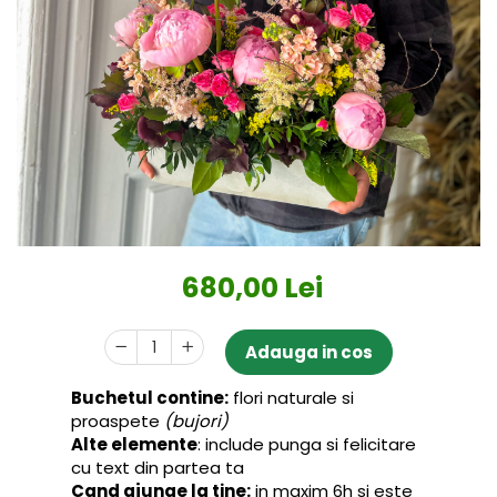
680,00 Lei
Adauga in cos
Buchetul contine:
flori naturale si
proaspete
(bujori)
Alte elemente
: include punga si felicitare
cu text din partea ta
Cand ajunge la tine:
in maxim 6h si este