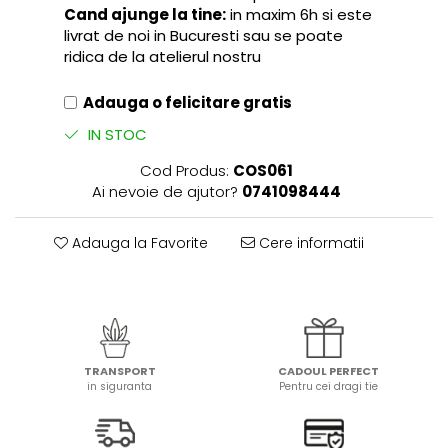
Cand ajunge la tine:
in maxim 6h si este
livrat de noi in Bucuresti sau se poate
ridica de la atelierul nostru
Adauga o felicitare gratis
IN STOC
Cod Produs:
COS061
Ai nevoie de ajutor?
0741098444
Adauga la Favorite
Cere informatii
TRANSPORT
CADOUL PERFECT
in siguranta
Pentru cei dragi tie