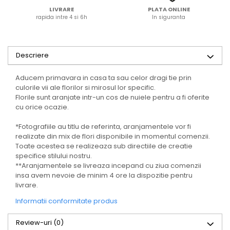
LIVRARE
PLATA ONLINE
rapida intre 4 si 6h
In siguranta
Descriere
Aducem primavara in casa ta sau celor dragi tie prin
culorile vii ale florilor si mirosul lor specific.
Florile sunt aranjate intr-un cos de nuiele pentru a fi oferite
cu orice ocazie.
*Fotografiile au titlu de referinta, aranjamentele vor fi
realizate din mix de flori disponibile in momentul comenzii.
Toate acestea se realizeaza sub directiile de creatie
specifice stilului nostru.
**Aranjamentele se livreaza incepand cu ziua comenzii
insa avem nevoie de minim 4 ore la dispozitie pentru
livrare.
Informatii conformitate produs
Review-uri
(0)