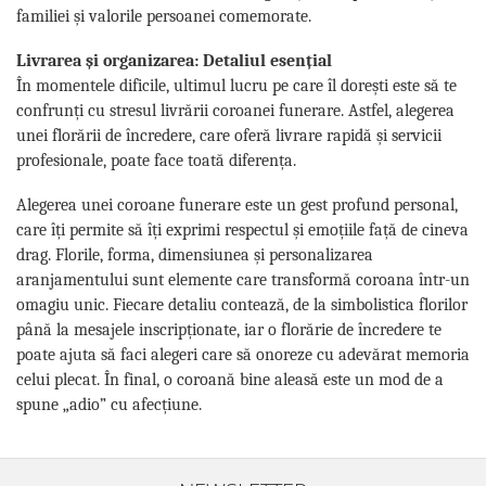
familiei și valorile persoanei comemorate.
Livrarea și organizarea: Detaliul esențial
În momentele dificile, ultimul lucru pe care îl dorești este să te
confrunți cu stresul livrării coroanei funerare. Astfel, alegerea
unei florării de încredere, care oferă livrare rapidă și servicii
profesionale, poate face toată diferența.
Alegerea unei coroane funerare este un gest profund personal,
care îți permite să îți exprimi respectul și emoțiile față de cineva
drag. Florile, forma, dimensiunea și personalizarea
aranjamentului sunt elemente care transformă coroana într-un
omagiu unic. Fiecare detaliu contează, de la simbolistica florilor
până la mesajele inscripționate, iar o florărie de încredere te
poate ajuta să faci alegeri care să onoreze cu adevărat memoria
celui plecat. În final, o coroană bine aleasă este un mod de a
spune „adio” cu afecțiune.