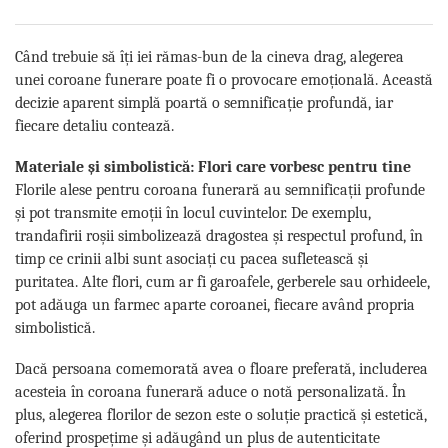
Când trebuie să îți iei rămas-bun de la cineva drag, alegerea
unei coroane funerare poate fi o provocare emoțională. Această
decizie aparent simplă poartă o semnificație profundă, iar
fiecare detaliu contează.
Materiale și simbolistică: Flori care vorbesc pentru tine
Florile alese pentru coroana funerară au semnificații profunde
și pot transmite emoții în locul cuvintelor. De exemplu,
trandafirii roșii simbolizează dragostea și respectul profund, în
timp ce crinii albi sunt asociați cu pacea sufletească și
puritatea. Alte flori, cum ar fi garoafele, gerberele sau orhideele,
pot adăuga un farmec aparte coroanei, fiecare având propria
simbolistică.
Dacă persoana comemorată avea o floare preferată, includerea
acesteia în coroana funerară aduce o notă personalizată. În
plus, alegerea florilor de sezon este o soluție practică și estetică,
oferind prospețime și adăugând un plus de autenticitate