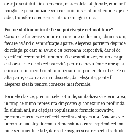
aranjamentului. De asemenea, materialele adiționale, cum ar fi
panglicile personalizate sau cartonul inscripționat cu mesaje de
adio, transformă coroana într-un omagiu unic.
Forme și dimensiuni: Ce se potrivește cel mai bine?
Coroanele funerare vin într-o varietate de forme și dimensiuni,
fiecare având o semnificație aparte. Alegerea potrivită depinde
de relația pe care ai avut-o cu persoana respectivă, dar și de
specificul ceremoniei funerare. O coroană mare, cu un design
elaborat, este de obicei potrivită pentru cineva foarte apropiat,
cum ar fi un membru al familiei sau un prieten de suflet. Pe de
altă parte, o coroană mai discretă, dar elegantă, poate fi
alegerea ideală pentru contexte mai formale.
Formele clasice, precum cele rotunde, simbolizează eternitatea,
în timp ce inima reprezintă dragostea și conexiunea profundă.
În ultimii ani, au câștigat popularitate formele inovative,
precum crucea, care reflectă credința și speranța. Așadar, este
important să alegi forma și dimensiunea care exprimă cel mai
bine sentimentele tale, dar să te asiguri și că respectă tradițiile