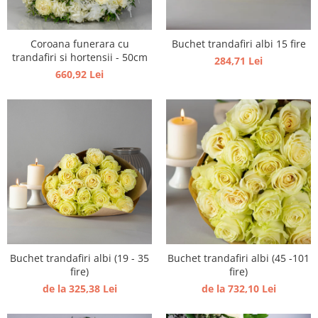
Coroana funerara cu
Buchet trandafiri albi 15 fire
trandafiri si hortensii - 50cm
284,71 Lei
660,92 Lei
Buchet trandafiri albi (19 - 35
Buchet trandafiri albi (45 -101
fire)
fire)
de la 325,38 Lei
de la 732,10 Lei