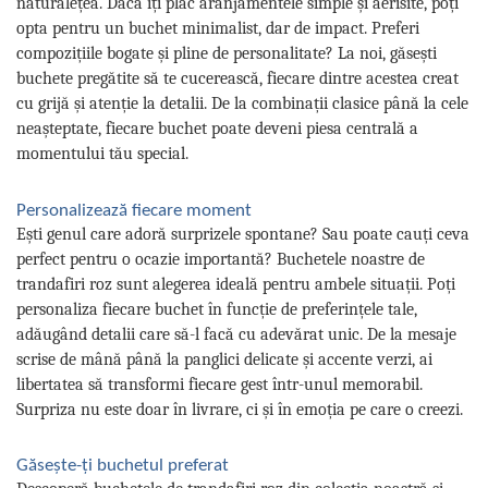
naturalețea. Dacă îți plac aranjamentele simple și aerisite, poți
opta pentru un buchet minimalist, dar de impact. Preferi
compozițiile bogate și pline de personalitate? La noi, găsești
buchete pregătite să te cucerească, fiecare dintre acestea creat
cu grijă și atenție la detalii. De la combinații clasice până la cele
neașteptate, fiecare buchet poate deveni piesa centrală a
momentului tău special.
Personalizează fiecare moment
Ești genul care adoră surprizele spontane? Sau poate cauți ceva
perfect pentru o ocazie importantă? Buchetele noastre de
trandafiri roz sunt alegerea ideală pentru ambele situații. Poți
personaliza fiecare buchet în funcție de preferințele tale,
adăugând detalii care să-l facă cu adevărat unic. De la mesaje
scrise de mână până la panglici delicate și accente verzi, ai
libertatea să transformi fiecare gest într-unul memorabil.
Surpriza nu este doar în livrare, ci și în emoția pe care o creezi.
Găsește-ți buchetul preferat