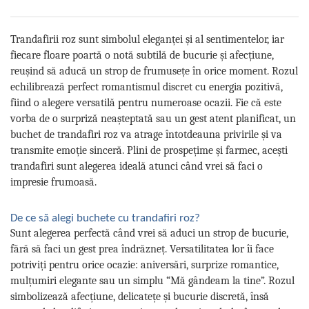
Trandafirii roz sunt simbolul eleganței și al sentimentelor, iar
fiecare floare poartă o notă subtilă de bucurie și afecțiune,
reușind să aducă un strop de frumusețe în orice moment. Rozul
echilibrează perfect romantismul discret cu energia pozitivă,
fiind o alegere versatilă pentru numeroase ocazii. Fie că este
vorba de o surpriză neașteptată sau un gest atent planificat, un
buchet de trandafiri roz va atrage întotdeauna privirile și va
transmite emoție sinceră. Plini de prospețime și farmec, acești
trandafiri sunt alegerea ideală atunci când vrei să faci o
impresie frumoasă.
De ce să alegi buchete cu trandafiri roz?
Sunt alegerea perfectă când vrei să aduci un strop de bucurie,
fără să faci un gest prea îndrăzneț. Versatilitatea lor îi face
potriviți pentru orice ocazie: aniversări, surprize romantice,
mulțumiri elegante sau un simplu “Mă gândeam la tine”. Rozul
simbolizează afecțiune, delicatețe și bucurie discretă, însă