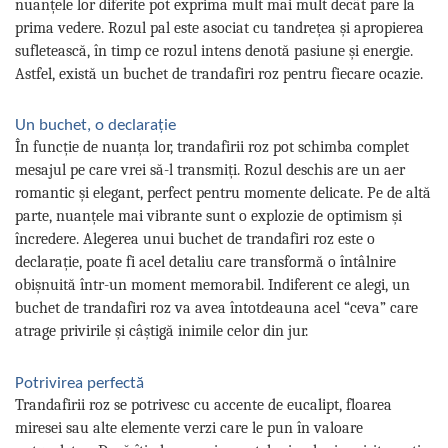
nuanțele lor diferite pot exprima mult mai mult decât pare la
prima vedere. Rozul pal este asociat cu tandrețea și apropierea
sufletească, în timp ce rozul intens denotă pasiune și energie.
Astfel, există un buchet de trandafiri roz pentru fiecare ocazie.
Un buchet, o declarație
În funcție de nuanța lor, trandafirii roz pot schimba complet
mesajul pe care vrei să-l transmiți. Rozul deschis are un aer
romantic și elegant, perfect pentru momente delicate. Pe de altă
parte, nuanțele mai vibrante sunt o explozie de optimism și
încredere. Alegerea unui buchet de trandafiri roz este o
declarație, poate fi acel detaliu care transformă o întâlnire
obișnuită într-un moment memorabil. Indiferent ce alegi, un
buchet de trandafiri roz va avea întotdeauna acel “ceva” care
atrage privirile și câștigă inimile celor din jur.
Potrivirea perfectă
Trandafirii roz se potrivesc cu accente de eucalipt, floarea
miresei sau alte elemente verzi care le pun în valoare