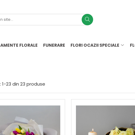
AMENTE FLORALE
FUNERARE
FLORI OCAZII SPECIALE
F
 de flori pentru Mame
:
1-
23
din
23
produse