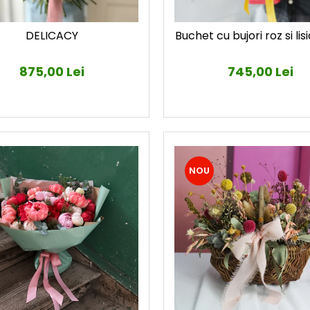
DELICACY
Buchet cu bujori roz si li
875,00 Lei
745,00 Lei
NOU