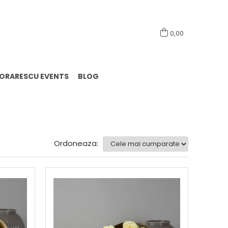
0741098444
0,00
LORARESCU EVENTS
BLOG
Ordoneaza: