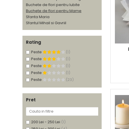
Buchete de flori pentru Iubite
Buchete de flori pentru Mame
Sfanta Maria
Sfantul Mihail si Gavriil
Rating
Peste
(1)
Peste
(1)
Peste
(1)
Peste
(1)
Peste
(23)
Pret
200 Lei - 250 Lei
(1)
250 Lei - 300 Lei
(4)