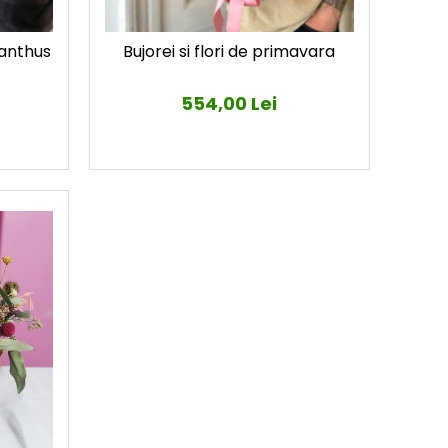
sianthus
Bujorei si flori de primavara
554,00 Lei