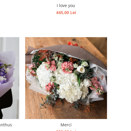
I love you
445,00 Lei
ianthus
Merci