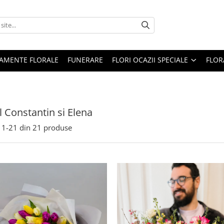
AMENTE FLORALE
FUNERARE
FLORI OCAZII SPECIALE
FLOR
l Constantin si Elena
1-
21
din
21
produse