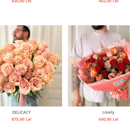
430,00 Lei
402,00 Lei
DELICACY
Lovely
875,00 Lei
640,00 Lei