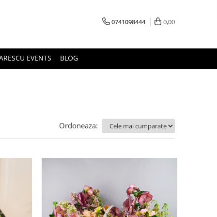
0741098444
0,00
ARESCU EVENTS
BLOG
Ordoneaza: