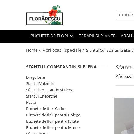
Buchete de flori
Flori ocazii speciale
Buchete cu flori mixte
Dragobete
BUCHETE DE FLORI
TERARII SI PLANTE
ARANJ
Buchete cu bujori
Sfantul Valentin
Home /
Flori ocazii speciale /
Sfantul Constantin si Elena
Buchete de trandafiri
Sfantul Constantin si Elena
Buchete trandafiri rosii
Sfantul Gheorghe
Sfantu
SFANTUL CONSTANTIN SI ELENA
Buchete de trandafiri roz
Paste
Buchete de trandafiri albi
Afiseaza:
Dragobete
Buchete de flori Cadou
Buchete cu hortensii
Sfantul Valentin
Buchete de flori pentru Colege
Sfantul Constantin si Elena
Sfantul Gheorghe
Buchete de flori pentru Iubite
Paste
Buchete de flori pentru Mame
Buchete de flori Cadou
Buchete de flori pentru Colege
Sfanta Maria
Buchete de flori pentru Iubite
Sfantul Mihail si Gavriil
Buchete de flori pentru Mame
Sfanta Maria