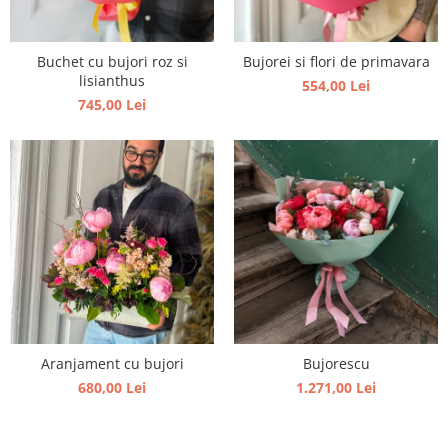
Buchet cu bujori roz si
Bujorei si flori de primavara
lisianthus
554,00 Lei
745,00 Lei
Bujorescu
Aranjament cu bujori
1.271,00 Lei
680,00 Lei