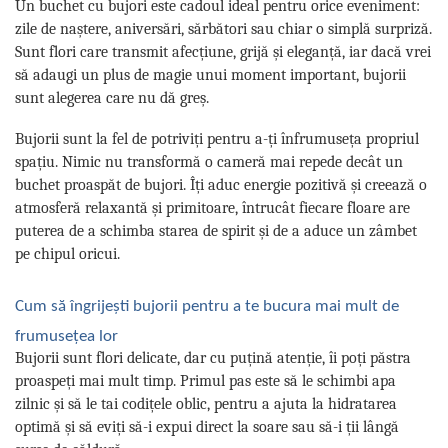
Un buchet cu bujori este cadoul ideal pentru orice eveniment:
zile de naștere, aniversări, sărbători sau chiar o simplă surpriză.
Sunt flori care transmit afecțiune, grijă și eleganță, iar dacă vrei
să adaugi un plus de magie unui moment important, bujorii
sunt alegerea care nu dă greș.
Bujorii sunt la fel de potriviți pentru a-ți înfrumuseța propriul
spațiu. Nimic nu transformă o cameră mai repede decât un
buchet proaspăt de bujori. Îți aduc energie pozitivă și creează o
atmosferă relaxantă și primitoare, întrucât fiecare floare are
puterea de a schimba starea de spirit și de a aduce un zâmbet
pe chipul oricui.
Cum să îngrijești bujorii pentru a te bucura mai mult de
frumusețea lor
Bujorii sunt flori delicate, dar cu puțină atenție, îi poți păstra
proaspeți mai mult timp. Primul pas este să le schimbi apa
zilnic și să le tai codițele oblic, pentru a ajuta la hidratarea
optimă și să eviți să-i expui direct la soare sau să-i ții lângă