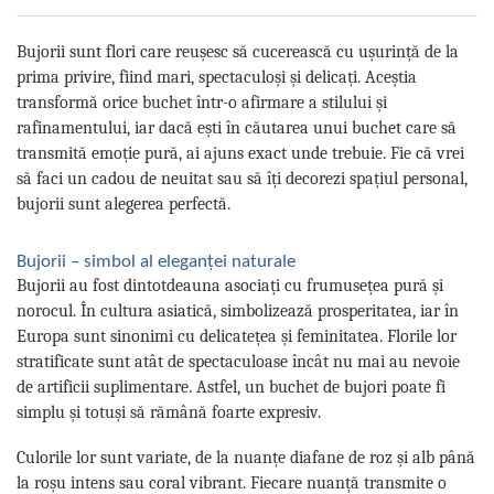
Bujorii sunt flori care reușesc să cucerească cu ușurință de la
prima privire, fiind mari, spectaculoși și delicați. Aceștia
transformă orice buchet într-o afirmare a stilului și
rafinamentului, iar dacă ești în căutarea unui buchet care să
transmită emoție pură, ai ajuns exact unde trebuie. Fie că vrei
să faci un cadou de neuitat sau să îți decorezi spațiul personal,
bujorii sunt alegerea perfectă.
Bujorii – simbol al eleganței naturale
Bujorii au fost dintotdeauna asociați cu frumusețea pură și
norocul. În cultura asiatică, simbolizează prosperitatea, iar în
Europa sunt sinonimi cu delicatețea și feminitatea. Florile lor
stratificate sunt atât de spectaculoase încât nu mai au nevoie
de artificii suplimentare. Astfel, un buchet de bujori poate fi
simplu și totuși să rămână foarte expresiv.
Culorile lor sunt variate, de la nuanțe diafane de roz și alb până
la roșu intens sau coral vibrant. Fiecare nuanță transmite o