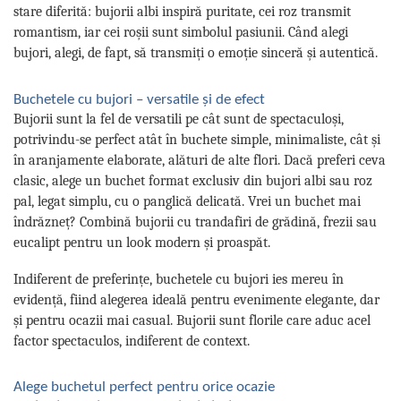
stare diferită: bujorii albi inspiră puritate, cei roz transmit
romantism, iar cei roșii sunt simbolul pasiunii. Când alegi
bujori, alegi, de fapt, să transmiți o emoție sinceră și autentică.
Buchetele cu bujori – versatile și de efect
Bujorii sunt la fel de versatili pe cât sunt de spectaculoși,
potrivindu-se perfect atât în buchete simple, minimaliste, cât și
în aranjamente elaborate, alături de alte flori. Dacă preferi ceva
clasic, alege un buchet format exclusiv din bujori albi sau roz
pal, legat simplu, cu o panglică delicată. Vrei un buchet mai
îndrăzneț? Combină bujorii cu trandafiri de grădină, frezii sau
eucalipt pentru un look modern și proaspăt.
Indiferent de preferințe, buchetele cu bujori ies mereu în
evidență, fiind alegerea ideală pentru evenimente elegante, dar
și pentru ocazii mai casual. Bujorii sunt florile care aduc acel
factor spectaculos, indiferent de context.
Alege buchetul perfect pentru orice ocazie