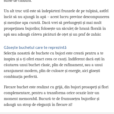
surse de căldură.
Un alt truc util este să îndepărtezi frunzele de pe tulpină, astfel
încât să nu ajungă în apă – acest lucru previne descompunerea
și menține apa curată. Dacă vrei să prelungești și mai mult
prospețimea bujorilor, folosește un săculeț de hrană florală în
apă sau adaugă câteva picături de oțet și un praf de zahăr.
Găsește buchetul care te reprezintă
Selecția noastră de buchete cu bujori este creată pentru a te
inspira și a-ți oferi exact ceea ce cauți. Indiferent dacă ești în
căutarea unui buchet clasic, plin de rafinament, sau a unui
aranjament modern, plin de culoare și energie, aici găsești
combinația perfectă.
Fiecare buchet este realizat cu grijă, din bujori proaspeți și flori
complementare, pentru a transforma orice ocazie într-un
moment memorabil. Bucură-te de frumusețea bujorilor și
adaugă un strop de eleganță în fiecare zi!